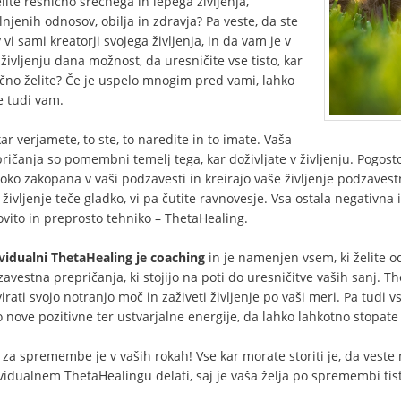
elite resnično srečnega in lepega življenja,
lnjenih odnosov, obilja in zdravja? Pa veste, da ste
 vi sami kreatorji svojega življenja, in da vam je v
življenju dana možnost, da uresničite vse tisto, kar
rčno želite? Če je uspelo mnogim pred vami, lahko
 tudi vam.
kar verjamete, to ste, to naredite in to imate. Vaša
ričanja so pomembni temelj tega, kar doživljate v življenju. Pogost
oko zakopana v vaši podzavesti in kreirajo vaše življenje podzavestn
življenje teče gladko, vi pa čutite ravnovesje. Vsa ostala negativn
vito in preprosto tehniko – ThetaHealing.
vidualni ThetaHealing je coaching
in je namenjen vsem, ki želite od
avestna prepričanja, ki stojijo na poti do uresničitve vaših sanj. T
virati svojo notranjo moč in zaživeti življenje po vaši meri. Pa tudi 
 nove pozitivne ter ustvarjalne energije, da lahko lahkotno stopate 
za spremembe je v vaših rokah! Vse kar morate storiti je, da veste 
vidualnem ThetaHealingu delati, saj je vaša želja po spremembi tist