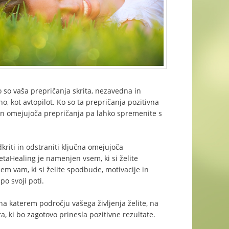
o so vaša prepričanja skrita, nezavedna in
o, kot avtopilot. Ko so ta prepričanja pozitivna
a in omejujoča prepričanja pa lahko spremenite s
kriti in odstraniti ključna omejujoča
hetaHealing je namenjen vsem, ki si želite
vsem vam, ki si želite spodbude, motivacije in
po svoji poti.
na katerem področju vašega življenja želite, na
a, ki bo zagotovo prinesla pozitivne rezultate.