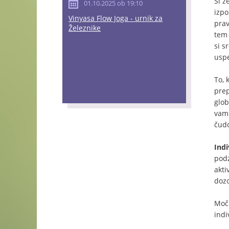
Si ž
01.10.2025 ob 19:10
izpo
Vinyasa Flow Joga - urnik za
prav
Železnike
tem 
si s
uspe
To, 
prep
glob
vam 
čudo
Indi
podz
akti
dozo
Moč 
indi