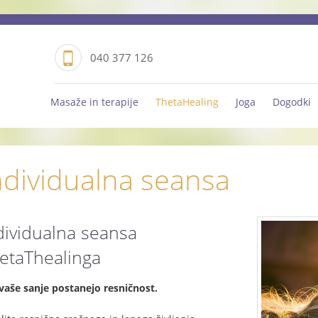
040 377 126
Masaže in terapije
ThetaHealing
Joga
Dogodki
ndividualna seansa
dividualna seansa
etaThealinga
vaše sanje postanejo resničnost.