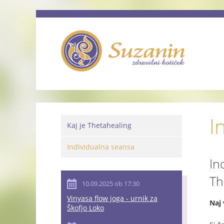
I
Kaj je Thetahealing
Individualna seansa
In
Th
10.09.2025 ob 17:30
Vinyasa flow joga - urnik za
Naj 
Škofjo Loko