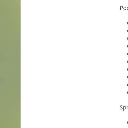
Pod
Spr