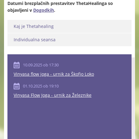
Datumi brezplačnih prestavitev ThetaHealinga so
objavljeni v
Dogodkih
.
Kaj je Thetahealing
Individualna seansa
10.09.2025 ob 17:30
Vinyasa flow joga - urnik za Škofjo Loko
01.10.2025 ob 19:10
Vinyasa Flow Joga - urnik za Železnike