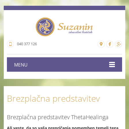
040 377 126
MENU
Brezplačna predstavitev
Brezplačna predstavitev ThetaHealinga
Ali veste, da so vaša prepričanja pomemben temelj tega,