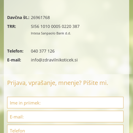
Davčna št.:
26961768
TRR:
SI56 1010 0005 0220 387
Intesa Sanpaolo Bank d.d.
Telefon:
040 377 126
E-mail:
info@zdravilnikoticek.si
Prijava, vprašanje, mnenje? Pišite mi.