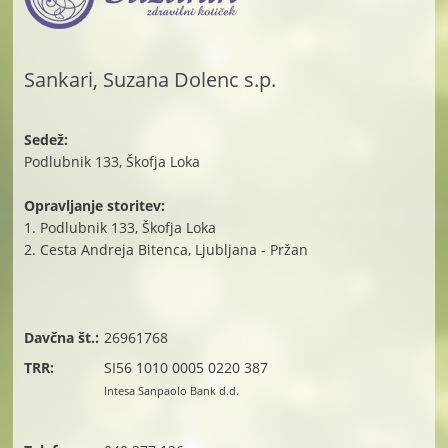
Sankari, Suzana Dolenc s.p.
Sedež:
Podlubnik 133, Škofja Loka
Opravljanje storitev:
1. Podlubnik 133, Škofja Loka
2. Cesta Andreja Bitenca, Ljubljana - Pržan
Davčna št.:
26961768
TRR:
SI56 1010 0005 0220 387
Intesa Sanpaolo Bank d.d.