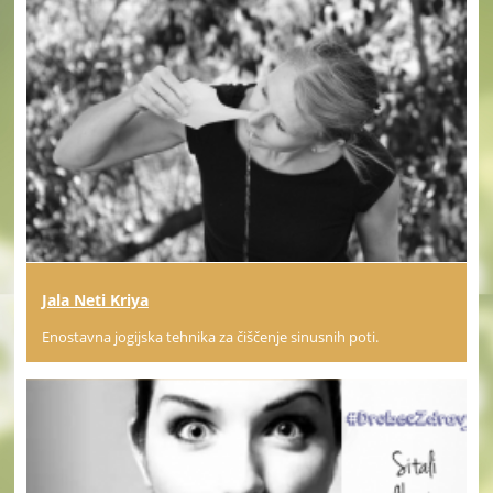
Jala Neti Kriya
Enostavna jogijska tehnika za čiščenje sinusnih poti.