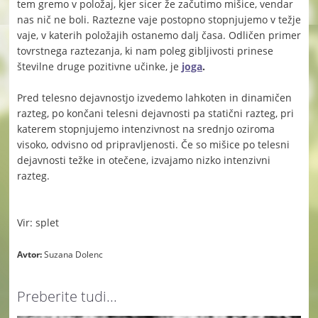
tem gremo v položaj, kjer sicer že začutimo mišice, vendar
nas nič ne boli. Raztezne vaje postopno stopnjujemo v težje
vaje, v katerih položajih ostanemo dalj časa. Odličen primer
tovrstnega raztezanja, ki nam poleg gibljivosti prinese
številne druge pozitivne učinke, je
joga
.
Pred telesno dejavnostjo izvedemo lahkoten in dinamičen
razteg, po končani telesni dejavnosti pa statični razteg, pri
katerem stopnjujemo intenzivnost na srednjo oziroma
visoko, odvisno od pripravljenosti. Če so mišice po telesni
dejavnosti težke in otečene, izvajamo nizko intenzivni
razteg.
Vir: splet
Avtor:
Suzana Dolenc
Preberite tudi...