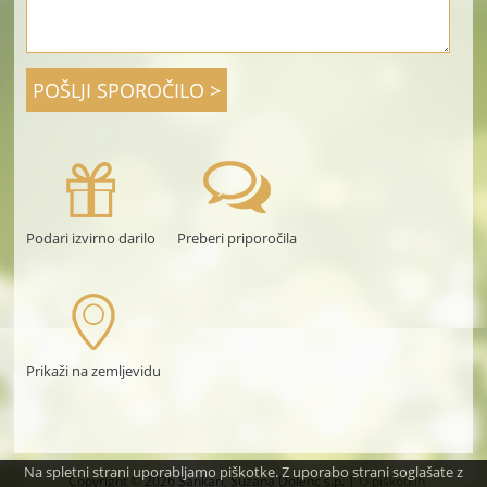
Podari izvirno darilo
Preberi priporočila
Prikaži na zemljevidu
Na spletni strani uporabljamo piškotke. Z uporabo strani soglašate z
Copyright © 2026 Sankari, Suzana Dolenc s.p. |
O piškotkih