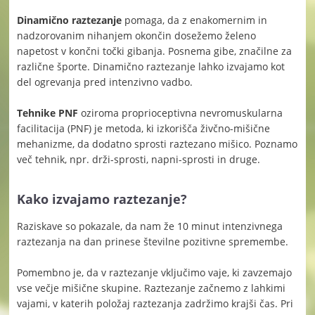
Dinamično raztezanje
pomaga, da z enakomernim in
nadzorovanim nihanjem okončin dosežemo želeno
napetost v končni točki gibanja. Posnema gibe, značilne za
različne športe. Dinamično raztezanje lahko izvajamo kot
del ogrevanja pred intenzivno vadbo.
Tehnike PNF
oziroma proprioceptivna nevromuskularna
facilitacija (PNF) je metoda, ki izkorišča živčno-mišične
mehanizme, da dodatno sprosti raztezano mišico. Poznamo
več tehnik, npr. drži-sprosti, napni-sprosti in druge.
Kako izvajamo raztezanje?
Raziskave so pokazale, da nam že 10 minut intenzivnega
raztezanja na dan prinese številne pozitivne spremembe.
Pomembno je, da v raztezanje vključimo vaje, ki zavzemajo
vse večje mišične skupine. Raztezanje začnemo z lahkimi
vajami, v katerih položaj raztezanja zadržimo krajši čas. Pri