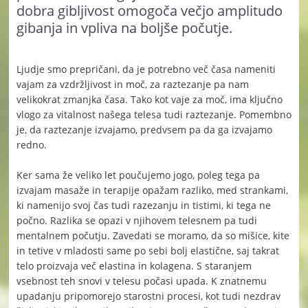
dobra gibljivost omogoča večjo amplitudo
gibanja in vpliva na boljše počutje.
Ljudje smo prepričani, da je potrebno več časa nameniti
vajam za vzdržljivost in moč, za raztezanje pa nam
velikokrat zmanjka časa. Tako kot vaje za moč, ima ključno
vlogo za vitalnost našega telesa tudi raztezanje. Pomembno
je, da raztezanje izvajamo, predvsem pa da ga izvajamo
redno.
Ker sama že veliko let poučujemo jogo, poleg tega pa
izvajam masaže in terapije opažam razliko, med strankami,
ki namenijo svoj čas tudi razezanju in tistimi, ki tega ne
počno. Razlika se opazi v njihovem telesnem pa tudi
mentalnem počutju. Zavedati se moramo, da so mišice, kite
in tetive v mladosti same po sebi bolj elastične, saj takrat
telo proizvaja več elastina in kolagena. S staranjem
vsebnost teh snovi v telesu počasi upada. K znatnemu
upadanju pripomorejo starostni procesi, kot tudi nezdrav