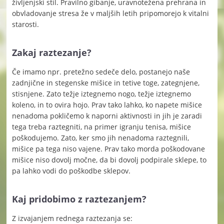
življenjski stil. Pravilno gibanje, uravnotežena prehrana in
obvladovanje stresa že v maljših letih pripomorejo k vitalni
starosti.
Zakaj raztezanje?
Če imamo npr. pretežno sedeče delo, postanejo naše
zadnjične in stegenske mišice in tetive toge, zategnjene,
stisnjene. Zato težje iztegnemo nogo, težje iztegnemo
koleno, in to ovira hojo. Prav tako lahko, ko napete mišice
nenadoma pokličemo k naporni aktivnosti in jih je zaradi
tega treba raztegniti, na primer igranju tenisa, mišice
poškodujemo. Zato, ker smo jih nenadoma raztegnili,
mišice pa tega niso vajene. Prav tako morda poškodovane
mišice niso dovolj močne, da bi dovolj podpirale sklepe, to
pa lahko vodi do poškodbe sklepov.
Kaj pridobimo z raztezanjem?
Z izvajanjem rednega raztezanja se: