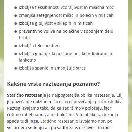
izboljša fleksibilnost, vzdržljivost in mišična moč
zmanjša zategnjenost mišic in bolečin v mišicah
izboljša gibljivost v sklepih in mišicah
preventivno vpliva na bolečine v spodnjem delu
hrbta
izboljša telesno držo
izboljša gibanje, ki postane bolj koordinirano in
lahkotno
izboljša spanje in zmanjšuje stres
Kakšne vrste raztezanja poznamo?
Statično raztezanje
je najpogostejša oblika raztezanja. Cilj
je povečanje dolžine mišice, torej povečanje prožnosti tkiv.
Razteg izvajamo tako, da ga zadržimo v položaju, kjer
čutimo rahel napor, a ne bolečine. V to obliko raztezanja
spada tudi
joga
.
Statično raztezanje izvajamo npr. po
večurnem sedenju ali po vadbi za vzdržljivost in moč.