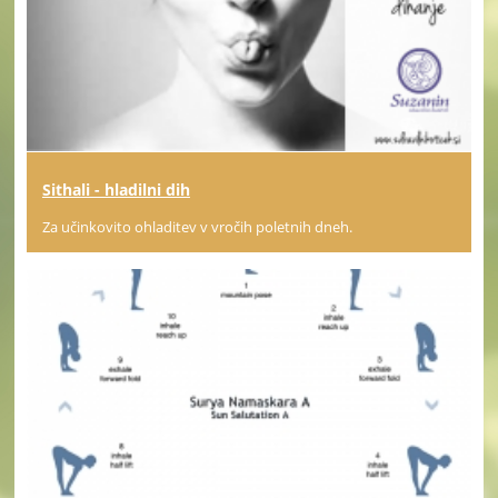
Sithali - hladilni dih
Za učinkovito ohladitev v vročih poletnih dneh.