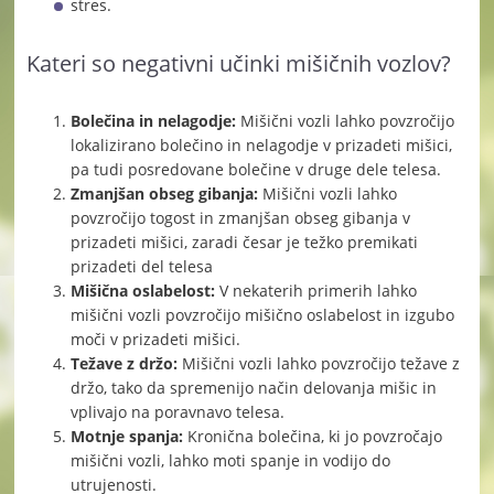
stres.
Kateri so negativni učinki mišičnih vozlov?
Bolečina in nelagodje:
Mišični vozli lahko povzročijo
lokalizirano bolečino in nelagodje v prizadeti mišici,
pa tudi posredovane bolečine v druge dele telesa.
Zmanjšan obseg gibanja:
Mišični vozli lahko
povzročijo togost in zmanjšan obseg gibanja v
prizadeti mišici, zaradi česar je težko premikati
prizadeti del telesa
Mišična oslabelost:
V nekaterih primerih lahko
mišični vozli povzročijo mišično oslabelost in izgubo
moči v prizadeti mišici.
Težave z držo:
Mišični vozli lahko povzročijo težave z
držo, tako da spremenijo način delovanja mišic in
vplivajo na poravnavo telesa.
Motnje spanja:
Kronična bolečina, ki jo povzročajo
mišični vozli, lahko moti spanje in vodijo do
utrujenosti.