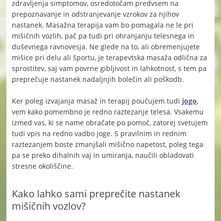
zdravljenja simptomov, osredotočam predvsem na
prepoznavanje in odstranjevanje vzrokov za njihov
nastanek. Masažna terapija vam bo pomagala ne le pri
mišičnih vozlih, pač pa tudi pri ohranjanju telesnega in
duševnega ravnovesja. Ne glede na to, ali obremenjujete
mišice pri delu ali športu, je terapevtska masaža odlična za
sprostitev, saj vam povrne gibljivost in lahkotnost, s tem pa
preprečuje nastanek nadaljnjih bolečin ali poškodb.
Ker poleg izvajanja masaž in terapij poučujem tudi
jogo
,
vem kako pomembno je redno raztezanje telesa. Vsakemu
izmed vas, ki se name obračate po pomoč, zatorej svetujem
tudi vpis na redno vadbo joge. S pravilnim in rednim
raztezanjem boste zmanjšali mišično napetost, poleg tega
pa se preko dihalnih vaj in umiranja, naučili obladovati
stresne okoliščine.
Kako lahko sami preprečite nastanek
mišičnih vozlov?