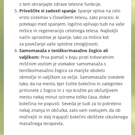
s tem ohranjajte zdrave telesne funkcije.
Privoščite si zadosti spanja:
Spanje vpliva na celo
vrsto sistemov v človeškem telesu, zato procesi, ki
potekajo med spanjem, logično vplivajo tudi na vaše
mišice in regeneracijo celotnega telesa. Najboljši
način sprostitve je spanje, tako za mišice kot
za povečanje vaše splošne zmogljivosti.
Samomasaža s teniško/masažno žogico ali
valjčkom:
Prva pomoč v boju proti trdovratnim
miščnim vozlom je vsekakor samomasaža s
teniško/masažno žogico za manjše obolelo
območje in valjčkom za večje. Samomasaže izvedete
tako, da na mesto, kjer čutite bolečino in zategnitev
pritisnete z žogico in z njo krožite po občutljivem
mestu nekaj minut oziroma toliko časa, doker
bolečina ne popusti. Seveda je tudi za to potrebno
nekaj znanja in občutka, zato vam svetujem, da ob
močnejši in dalj trajajoči bolečini obiščete izkušenega
masažnega terapevta.