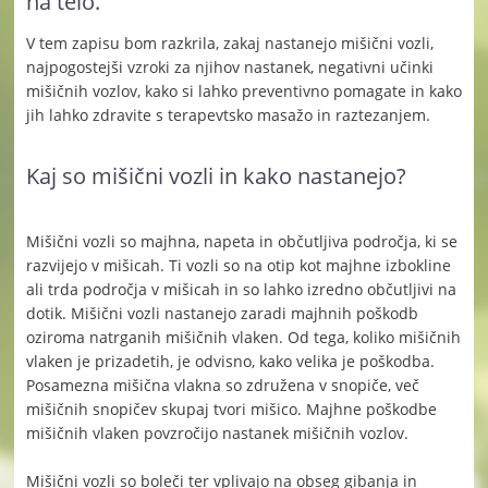
na telo.
V tem zapisu bom razkrila, zakaj nastanejo mišični vozli,
najpogostejši vzroki za njihov nastanek, negativni učinki
mišičnih vozlov, kako si lahko preventivno pomagate in kako
jih lahko zdravite s terapevtsko masažo in raztezanjem.
Kaj so mišični vozli in kako nastanejo?
Mišični vozli so majhna, napeta in občutljiva področja, ki se
razvijejo v mišicah. Ti vozli so na otip kot majhne izbokline
ali trda področja v mišicah in so lahko izredno občutljivi na
dotik. Mišični vozli nastanejo zaradi majhnih poškodb
oziroma natrganih mišičnih vlaken. Od tega, koliko mišičnih
vlaken je prizadetih, je odvisno, kako velika je poškodba.
Posamezna mišična vlakna so združena v snopiče, več
mišičnih snopičev skupaj tvori mišico. Majhne poškodbe
mišičnih vlaken povzročijo nastanek mišičnih vozlov.
Mišični vozli so boleči ter vplivajo na obseg gibanja in