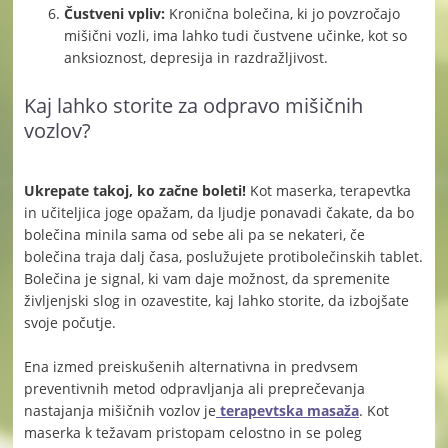
Čustveni vpliv:
Kronična bolečina, ki jo povzročajo
mišični vozli, ima lahko tudi čustvene učinke, kot so
anksioznost, depresija in razdražljivost.
Kaj lahko storite za odpravo mišičnih
vozlov?
Ukrepate takoj, ko začne boleti!
Kot maserka, terapevtka
in učiteljica joge opažam, da ljudje ponavadi čakate, da bo
bolečina minila sama od sebe ali pa se nekateri, če
bolečina traja dalj časa, poslužujete protibolečinskih tablet.
Bolečina je signal, ki vam daje možnost, da spremenite
življenjski slog in ozavestite, kaj lahko storite, da izbojšate
svoje počutje.
Ena izmed preiskušenih alternativna in predvsem
preventivnih metod odpravljanja ali preprečevanja
nastajanja mišičnih vozlov je
terapevtska masaža
. Kot
maserka k težavam pristopam celostno in se poleg