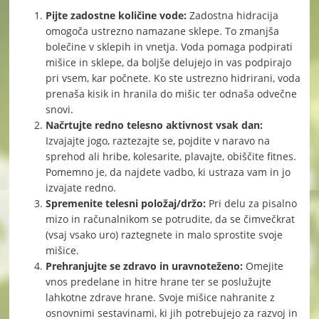
Pijte zadostne količine vode:
Zadostna hidracija
omogoča ustrezno namazane sklepe. To zmanjša
bolečine v sklepih in vnetja. Voda pomaga podpirati
mišice in sklepe, da boljše delujejo in vas podpirajo
pri vsem, kar počnete. Ko ste ustrezno hidrirani, voda
prenaša kisik in hranila do mišic ter odnaša odvečne
snovi.
Načrtujte redno telesno aktivnost vsak dan:
Izvajajte jogo, raztezajte se, pojdite v naravo na
sprehod ali hribe, kolesarite, plavajte, obiščite fitnes.
Pomemno je, da najdete vadbo, ki ustraza vam in jo
izvajate redno.
Spremenite telesni položaj/držo:
Pri delu za pisalno
mizo in računalnikom se potrudite, da se čimvečkrat
(vsaj vsako uro) raztegnete in malo sprostite svoje
mišice.
Prehranjujte se zdravo in uravnoteženo:
Omejite
vnos predelane in hitre hrane ter se poslužujte
lahkotne zdrave hrane. Svoje mišice nahranite z
osnovnimi sestavinami, ki jih potrebujejo za razvoj in