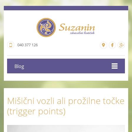
040 377 126
Blog
Mišični vozli ali prožilne točke
(trigger points)