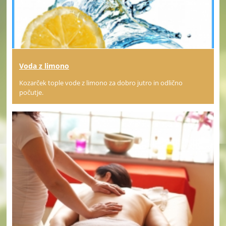
Voda z limono
Kozarček tople vode z limono za dobro jutro in odlično
počutje.