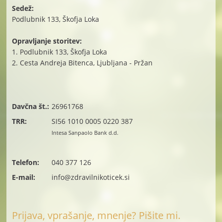
Sedež:
Podlubnik 133, Škofja Loka
Opravljanje storitev:
1. Podlubnik 133, Škofja Loka
2. Cesta Andreja Bitenca, Ljubljana - Pržan
Davčna št.:
26961768
TRR:
SI56 1010 0005 0220 387
Intesa Sanpaolo Bank d.d.
Telefon:
040 377 126
E-mail:
info@zdravilnikoticek.si
Prijava, vprašanje, mnenje? Pišite mi.