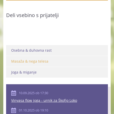
Deli vsebino s prijatelji
Osebna & duhovna rast
Masaža & nega telesa
Joga & miganje
10.09.2025 ob 17:30
Vinyasa flow joga - urnik za Škofjo Loko
01.10.2025 ob 19:10