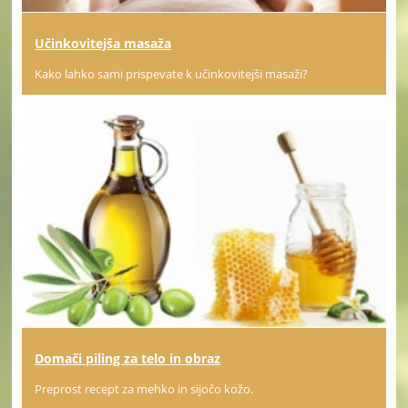
Učinkovitejša masaža
Kako lahko sami prispevate k učinkovitejši masaži?
Domači piling za telo in obraz
Preprost recept za mehko in sijočo kožo.