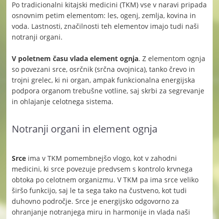
Po tradicionalni kitajski medicini (TKM) vse v naravi pripada
osnovnim petim elementom: les, ogenj, zemlja, kovina in
voda. Lastnosti, značilnosti teh elementov imajo tudi naši
notranji organi.
V poletnem času vlada element ognja
. Z elementom ognja
so povezani srce, osrčnik (srčna ovojnica), tanko črevo in
trojni grelec, ki ni organ, ampak funkcionalna energijska
podpora organom trebušne votline, saj skrbi za segrevanje
in ohlajanje celotnega sistema.
Notranji organi in element ognja
Srce
ima v TKM pomembnejšo vlogo, kot v zahodni
medicini, ki srce povezuje predvsem s kontrolo krvnega
obtoka po celotnem organizmu. V TKM pa ima srce veliko
širšo funkcijo, saj le ta sega tako na čustveno, kot tudi
duhovno področje. Srce je energijsko odgovorno za
ohranjanje notranjega miru in harmonije in vlada naši