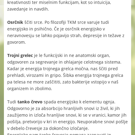
kreativnosti ter miselnim funkcijam, kot so intuicija,
zavedanje in navdih.
Osrčnik
ščiti srce. Po filozofiji TKM srce varuje tudi
energijsko in psihično. Če je osrčnik energijsko v
neravnovesju se lahko pojavijo strah, depresije in težave z
govorom.
Trojni grelec
je le funkcijski in ne anatomski organ,
odgovoren za segrevanje in ohlajanje celotnega sistema.
Kadar je energija trojnega grelca močna, nas ščiti pred
prehladi, virozami in gripo. Šibka energija trojnega grelca
pa telesa ne more zaščititi, zato bakterije vstopijo v naš
organizem in zbolimo.
Tudi
tanko črevo
spada energijsko k elementu ognja.
Odgovorno je za absorbcijo hranljivih snovi iz živil, ki jih
zaužijemo in izloča hranljive snovi, ki se v vranici, kamor jih
pošilja, pretvorijo v kri in energijo. Neuporabne snovi pošlje
v debelo črevesje za dokončno izločanje.
Energijsko nam tanko črevesje pomaga zaznavati in