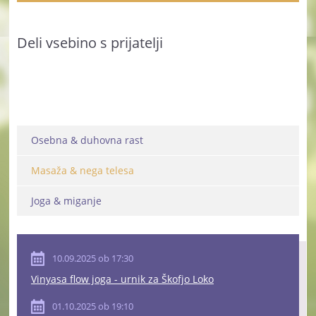
Deli vsebino s prijatelji
Osebna & duhovna rast
Masaža & nega telesa
Joga & miganje
10.09.2025 ob 17:30
Vinyasa flow joga - urnik za Škofjo Loko
01.10.2025 ob 19:10