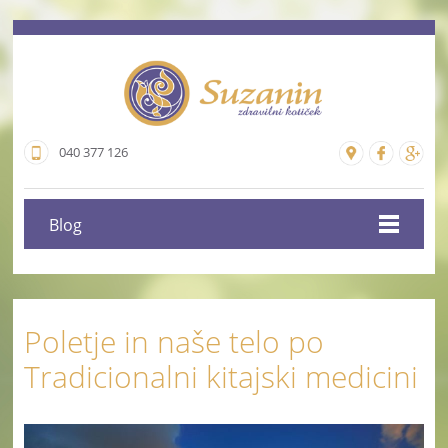
040 377 126
Blog
Poletje in naše telo po
Tradicionalni kitajski medicini