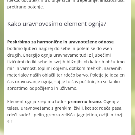
(pekoč občutek), hitro bitje srca in trepetanje, ankcioznost,
pretirano potenje.
Kako uravnovesimo element ognja?
Poskrbimo za harmonične in uravnotežene odnose
,
bodimo ljubeči najprej do sebe in potem še do vseh
drugih. Energijo ognja uravnavamo tudi z ljubečimi
fizičnimi dotiki sebe in svojih bližnjih, ob katerih občutimo
mir in varnost, toplimi objemi, dotikom mehkih, naravnih
materialov naših oblačil ter rdečo barvo. Poletje je idealen
čas uravnavanje ognja, saj je to čas počitnic, ko se lahko
sprostimo, odpočijemo in uživamo.
Element ognja krepimo tudi s
primerno hrano
. Ogenj v
telesu uravnovešamo z grenkimi živili, kot so: rdeča pesa,
rdeči sadeži, pelin, grenka zelišča, jagnjetina, ovčji in kozji
sir.