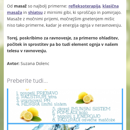
Od
masaž
so najbolj primerne:
refleksoterapija
,
klasična
masaža
in
shiatsu
z mirnimi gibi, ki sproščajo in pomirjajo.
Masaže z močnimi prijemi, močnejšim gnetenjem mišic
niso tako primerne, kadar je energija ognja v neravnovesju.
Torej, poskribimo za ravnovesje, za primerno ohladitev,
počitek in sprostitev pa bo tudi element ognja v našem
telesu v ravnovesju.
Avtor:
Suzana Dolenc
Preberite tudi...