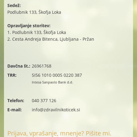
Sedež:
Podlubnik 133, Škofja Loka
Opravljanje storitev:
1. Podlubnik 133, Škofja Loka
2. Cesta Andreja Bitenca, Ljubljana - Pržan
Davčna št.:
26961768
TRR:
SI56 1010 0005 0220 387
Intesa Sanpaolo Bank d.d.
Telefon:
040 377 126
E-mail:
info@zdravilnikoticek.si
Prijava, vprašanje, mnenje? Pišite mi.