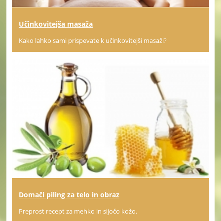
Učinkovitejša masaža
Kako lahko sami prispevate k učinkovitejši masaži?
Domači piling za telo in obraz
Preprost recept za mehko in sijočo kožo.