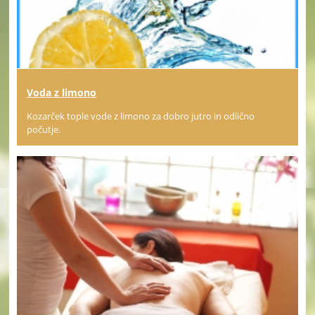
Voda z limono
Kozarček tople vode z limono za dobro jutro in odlično
počutje.