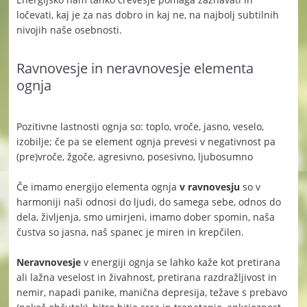
ločevati, kaj je za nas dobro in kaj ne, na najbolj subtilnih
nivojih naše osebnosti.
Ravnovesje in neravnovesje elementa
ognja
Pozitivne lastnosti ognja so: toplo, vroče, jasno, veselo,
izobilje; če pa se element ognja prevesi v negativnost pa
(pre)vroče, žgoče, agresivno, posesivno, ljubosumno
Če imamo energijo elementa ognja
v ravnovesju
so v
harmoniji naši odnosi do ljudi, do samega sebe, odnos do
dela, življenja, smo umirjeni, imamo dober spomin, naša
čustva so jasna, naš spanec je miren in krepčilen.
Neravnovesje
v energiji ognja se lahko kaže kot pretirana
ali lažna veselost in živahnost, pretirana razdražljivost in
nemir, napadi panike, manična depresija, težave s prebavo